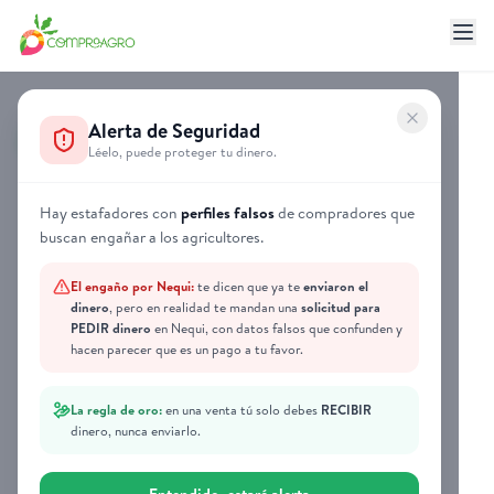
Alerta de Seguridad
Léelo, puede proteger tu dinero.
Hay estafadores con
perfiles falsos
de compradores que
buscan engañar a los agricultores.
El engaño por Nequi:
te dicen que ya te
enviaron el
dinero
, pero en realidad te mandan una
solicitud para
PEDIR dinero
en Nequi, con datos falsos que confunden y
hacen parecer que es un pago a tu favor.
La regla de oro:
en una venta tú solo debes
RECIBIR
dinero, nunca enviarlo.