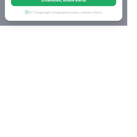
Entendido, estaré alerta
En Comproagro bloqueamos estas cuentas a diario.